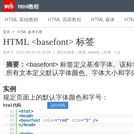
html教程
HTML 基础教程
HTML 高级教程
HTML 媒体
HTM
首页
>
HTML 参考手册
HTML <basefont> 标签
发表于
2015-05-24 20:19:29
|
801次阅读
| 来源
webkfa
| 作者
小五
摘要：
<basefont> 标签定义基准字体。
所有文本定义默认字体颜色、字体大小和字
实例
规定页面上的默认字体颜色和字号：
html代码
运行代码
01
<
html
>
02
<
head
>
03
<
basefont
color
=
"red"
size
=
"5"
/>
04
</
head
>
05
06
<
body
>