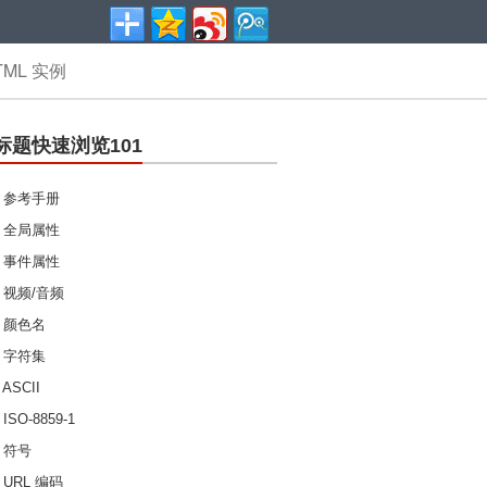
TML 实例
l标题快速浏览101
L 参考手册
L 全局属性
L 事件属性
L 视频/音频
L 颜色名
L 字符集
 ASCII
ISO-8859-1
L 符号
 URL 编码