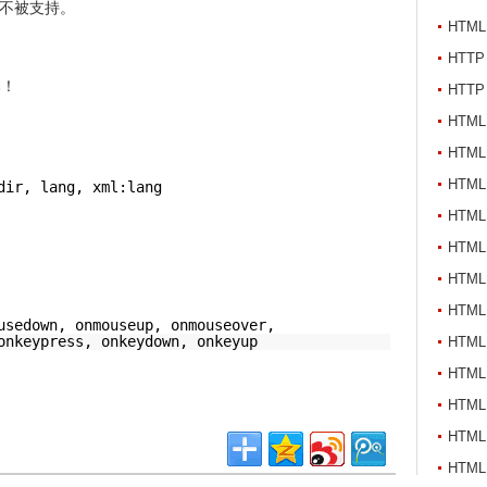
r 元素不被支持。
HTM
HTT
本！
HTT
HTML 
HTML
HTML
dir, lang, xml:lang
HTML
HTML
HTML
HTML
usedown, onmouseup, onmouseover,
onkeypress, onkeydown, onkeyup
HTML
HTML
HTML
HTML
HTML