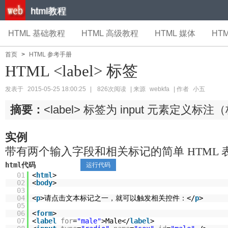
html教程
HTML 基础教程
HTML 高级教程
HTML 媒体
HTM
首页
>
HTML 参考手册
HTML <label> 标签
发表于
2015-05-25 18:00:25
|
826次阅读
| 来源
webkfa
| 作者
小五
摘要：
<label> 标签为 input 元素定义标
实例
带有两个输入字段和相关标记的简单 HTML 
html代码
运行代码
01
<
html
>
02
<
body
>
03
04
<
p
>请点击文本标记之一，就可以触发相关控件：</
p
>
05
06
<
form
>
07
<
label
for
=
"male"
>Male</
label
>