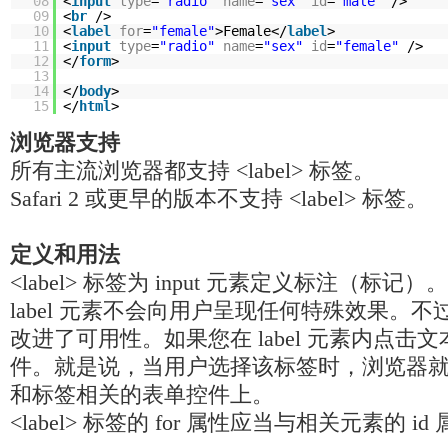
08
<
input
type
=
"radio"
name
=
"sex"
id
=
"male"
/>
09
<
br
/>
10
<
label
for
=
"female"
>Female</
label
>
11
<
input
type
=
"radio"
name
=
"sex"
id
=
"female"
/>
12
</
form
>
13
14
</
body
>
15
</
html
>
浏览器支持
所有主流浏览器都支持 <label> 标签。
Safari 2 或更早的版本不支持 <label> 标签。
定义和用法
<label> 标签为 input 元素定义标注（标记）。
label 元素不会向用户呈现任何特殊效果。
改进了可用性。如果您在 label 元素内点击
件。就是说，当用户选择该标签时，浏览器
和标签相关的表单控件上。
<label> 标签的 for 属性应当与相关元素的 i