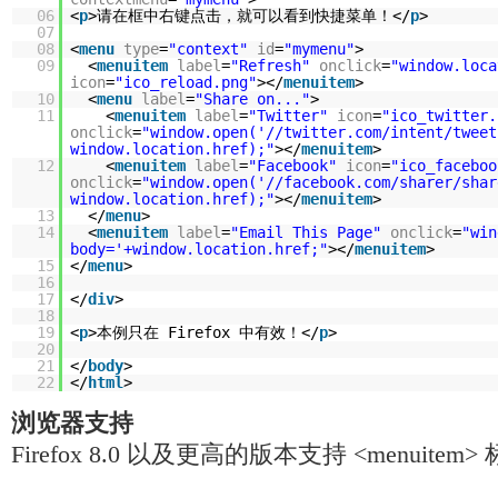
06
<
p
>请在框中右键点击，就可以看到快捷菜单！</
p
>
07
08
<
menu
type
=
"context"
id
=
"mymenu"
>
09
<
menuitem
label
=
"Refresh"
onclick
=
"window.loca
icon
=
"ico_reload.png"
></
menuitem
>
10
<
menu
label
=
"Share on..."
>
11
<
menuitem
label
=
"Twitter"
icon
=
"ico_twitter.
onclick
=
"window.open('//twitter.com/intent/tweet
window.location.href);"
></
menuitem
>
12
<
menuitem
label
=
"Facebook"
icon
=
"ico_faceboo
onclick
=
"window.open('//facebook.com/sharer/shar
window.location.href);"
></
menuitem
>
13
</
menu
>
14
<
menuitem
label
=
"Email This Page"
onclick
=
"win
body='+window.location.href;"
></
menuitem
>
15
</
menu
>
16
17
</
div
>
18
19
<
p
>本例只在 Firefox 中有效！</
p
>
20
21
</
body
>
22
</
html
>
浏览器支持
Firefox 8.0 以及更高的版本支持 <menuitem>