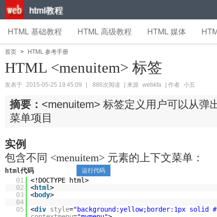
html教程
HTML 基础教程
HTML 高级教程
HTML 媒体
HTM
首页
>
HTML 参考手册
HTML <menuitem> 标签
发表于
2015-05-25 19:45:09
|
886次阅读
| 来源
webkfa
| 作者
小五
摘要：
<menuitem> 标签定义用户可以从
菜单项目
实例
包含不同 <menuitem> 元素的上下文菜单：
html代码
运行代码
01
<!DOCTYPE html>
02
<
html
>
03
<
body
>
04
05
<
div
style
=
"background:yellow;border:1px solid #
contextmenu
=
"mymenu"
>