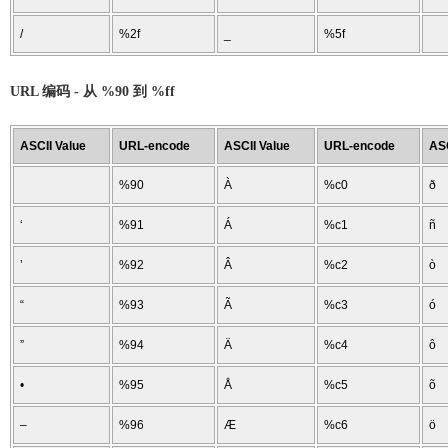
/
%2f
_
%5f
URL 编码 - 从 %90 到 %ff
ASCII Value
URL-encode
ASCII Value
URL-encode
ASC
%90
À
%c0
ð
‘
%91
Á
%c1
ñ
’
%92
Â
%c2
ò
“
%93
Ã
%c3
ó
”
%94
Ä
%c4
ô
•
%95
Å
%c5
õ
–
%96
Æ
%c6
ö