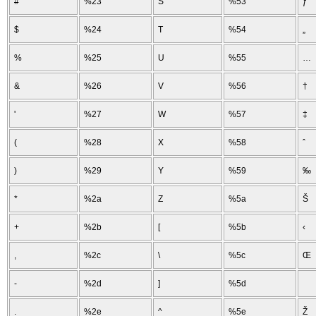
#
%23
S
%53
ƒ
$
%24
T
%54
„
%
%25
U
%55
…
&
%26
V
%56
†
'
%27
W
%57
‡
(
%28
X
%58
ˆ
)
%29
Y
%59
‰
*
%2a
Z
%5a
Š
+
%2b
[
%5b
‹
,
%2c
\
%5c
Œ
-
%2d
]
%5d
.
%2e
^
%5e
Ž