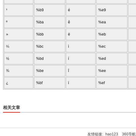
¹
%b9
é
%e9
º
%ba
ê
%ea
»
%bb
ë
%eb
¼
%bc
ì
%ec
½
%bd
í
%ed
¾
%be
î
%ee
¿
%bf
ï
%ef
相关文章
友情链接:
hao123
360导航