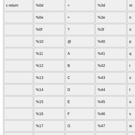
c return
%0d
=
%3d
m
%0e
>
%3e
n
%0f
?
%3f
o
%10
@
%40
p
%11
A
%41
q
%12
B
%42
r
%13
C
%43
s
%14
D
%44
t
%15
E
%45
u
%16
F
%46
v
%17
G
%47
w