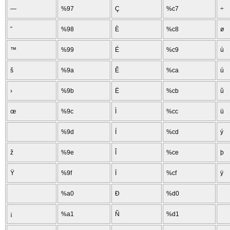
—
%97
Ç
%c7
÷
˜
%98
È
%c8
ø
™
%99
É
%c9
ù
š
%9a
Ê
%ca
ú
›
%9b
Ë
%cb
û
œ
%9c
Ì
%cc
ü
%9d
Í
%cd
ý
ž
%9e
Î
%ce
þ
Ÿ
%9f
Ï
%cf
ÿ
%a0
Ð
%d0
¡
%a1
Ñ
%d1