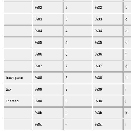
%02
2
%32
b
%03
3
%33
c
%04
4
%34
d
%05
5
%35
e
%06
6
%36
f
%07
7
%37
g
backspace
%08
8
%38
h
tab
%09
9
%39
i
linefeed
%0a
:
%3a
j
%0b
;
%3b
k
%0c
<
%3c
l