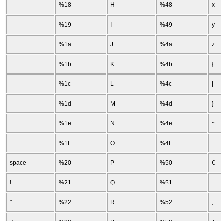
%18
H
%48
x
%19
I
%49
y
%1a
J
%4a
z
%1b
K
%4b
{
%1c
L
%4c
|
%1d
M
%4d
}
%1e
N
%4e
~
%1f
O
%4f
space
%20
P
%50
€
!
%21
Q
%51
"
%22
R
%52
‚