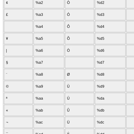
¢
%a2
Ò
%d2
£
%a3
Ó
%d3
%a4
Ô
%d4
¥
%a5
Õ
%d5
|
%a6
Ö
%d6
§
%a7
%d7
¨
%a8
Ø
%d8
©
%a9
Ù
%d9
ª
%aa
Ú
%da
«
%ab
Û
%db
¬
%ac
Ü
%dc