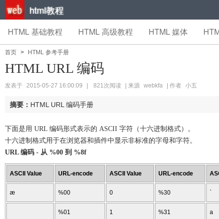
html教程
HTML 基础教程
HTML 高级教程
HTML 媒体
HTM
首页
>
HTML 参考手册
HTML URL 编码
发表于
2015-05-27 16:00:09
|
821次阅读
| 来源
webkfa
| 作者
小五
摘要：
HTML URL 编码手册
下面是用 URL 编码形式表示的 ASCII 字符（十六进制格式）。
十六进制格式用于在浏览器和插件中显示非标准的字母和字符。
URL 编码 - 从 %00 到 %8f
ASCII Value
URL-encode
ASCII Value
URL-encode
ASC
æ
%00
0
%30
`
%01
1
%31
a