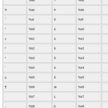
¯
%ad
Ý
%dd
®
%ae
Þ
%de
¯
%af
ß
%df
°
%b0
à
%e0
±
%b1
á
%e1
²
%b2
â
%e2
³
%b3
ã
%e3
´
%b4
ä
%e4
µ
%b5
å
%e5
¶
%b6
æ
%e6
·
%b7
ç
%e7
¸
%b8
è
%e8