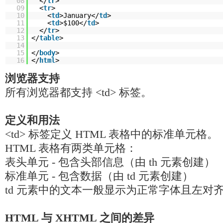
08
</
tr
>
09
<
tr
>
10
<
td
>January</
td
>
11
<
td
>$100</
td
>
12
</
tr
>
13
</
table
>
14
15
</
body
>
16
</
html
>
浏览器支持
所有浏览器都支持 <td> 标签。
定义和用法
<td> 标签定义 HTML 表格中的标准单元格。
HTML 表格有两类单元格：
表头单元 - 包含头部信息（由 th 元素创建）
标准单元 - 包含数据（由 td 元素创建）
td 元素中的文本一般显示为正常字体且左对
HTML 与 XHTML 之间的差异