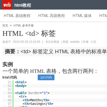
html教程
HTML 基础教程
HTML 高级教程
HTML 媒体
HTM
首页
>
HTML 参考手册
HTML <td> 标签
发表于
2015-05-26 13:16:45
|
912次阅读
| 来源
webkfa
| 作者
小五
摘要：
<td> 标签定义 HTML 表格中的标准
实例
一个简单的 HTML 表格，包含两行两列：
html代码
运行代码
01
<
html
>
02
<
body
>
03
04
<
table
border
=
"1"
>
05
<
tr
>
06
<
th
>Month</
th
>
07
<
th
>Savings</
th
>