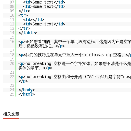
07
<
td
>Some text</
td
>
08
<
td
>Some text</
td
>
09
</
tr
>
10
<
tr
>
11
<
td
></
td
>
12
<
td
>Some text</
td
>
13
</
tr
>
14
</
table
>
15
16
<
p
>正如您看到的，其中一个单元没有边框。这是因为它是空
后，仍然没有边框。</
p
>
17
18
<
p
>我们的技巧是在单元中插入一个 no-breaking 空格。</
19
20
<
p
>no-breaking 空格是一个字符实体。如果您不清楚什
实体的章节。</
p
>
21
22
<
p
>no-breaking 空格由和号开始 ("&")，然后是字符"nb
</
p
>
23
24
</
body
>
25
</
html
>
相关文章