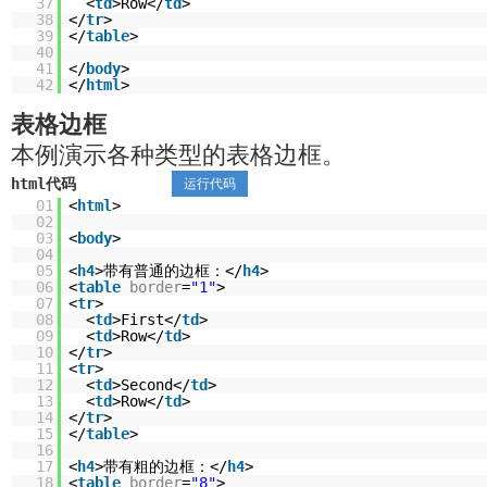
37
<
td
>Row</
td
>
38
</
tr
>
39
</
table
>
40
41
</
body
>
42
</
html
>
表格边框
本例演示各种类型的表格边框。
html代码
运行代码
01
<
html
>
02
03
<
body
>
04
05
<
h4
>带有普通的边框：</
h4
>
06
<
table
border
=
"1"
>
07
<
tr
>
08
<
td
>First</
td
>
09
<
td
>Row</
td
>
10
</
tr
>
11
<
tr
>
12
<
td
>Second</
td
>
13
<
td
>Row</
td
>
14
</
tr
>
15
</
table
>
16
17
<
h4
>带有粗的边框：</
h4
>
18
<
table
border
=
"8"
>