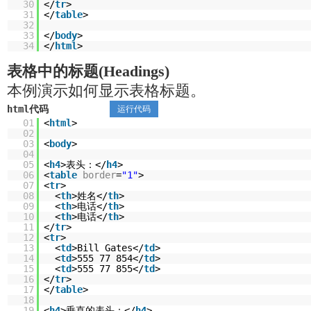
30
</
tr
>
31
</
table
>
32
33
</
body
>
34
</
html
>
表格中的标题(Headings)
本例演示如何显示表格标题。
html代码
运行代码
01
<
html
>
02
03
<
body
>
04
05
<
h4
>表头：</
h4
>
06
<
table
border
=
"1"
>
07
<
tr
>
08
<
th
>姓名</
th
>
09
<
th
>电话</
th
>
10
<
th
>电话</
th
>
11
</
tr
>
12
<
tr
>
13
<
td
>Bill Gates</
td
>
14
<
td
>555 77 854</
td
>
15
<
td
>555 77 855</
td
>
16
</
tr
>
17
</
table
>
18
19
<
h4
>垂直的表头：</
h4
>