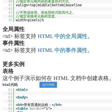
40
//规定单元格内容的垂直排列方式。
41
valign=top|middle|bottom|baseline
42
43
//不赞成使用。请使用样式取而代之。
44
//规定表格单元格的宽度。
45
width=pixels|%
全局属性
<td> 标签支持
HTML 中的全局属性
。
事件属性
<td> 标签支持
HTML 中的事件属性
。
更多实例
表格
这个例子演示如何在 HTML 文档中创建表格
html代码
运行代码
01
<
html
>
02
03
<
body
>
04
05
<
h4
>带有普通的边框：</
h4
>
06
<
table
border
=
"1"
>