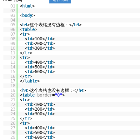
01
<
html
>
02
03
<
body
>
04
05
<
h4
>这个表格没有边框：</
h4
>
06
<
table
>
07
<
tr
>
08
<
td
>100</
td
>
09
<
td
>200</
td
>
10
<
td
>300</
td
>
11
</
tr
>
12
<
tr
>
13
<
td
>400</
td
>
14
<
td
>500</
td
>
15
<
td
>600</
td
>
16
</
tr
>
17
</
table
>
18
19
<
h4
>这个表格也没有边框：</
h4
>
20
<
table
border
=
"0"
>
21
<
tr
>
22
<
td
>100</
td
>
23
<
td
>200</
td
>
24
<
td
>300</
td
>
25
</
tr
>
26
<
tr
>
27
<
td
>400</
td
>
28
<
td
>500</
td
>
29
<
td
>600</
td
>