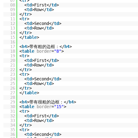
07
<
tr
>
08
<
td
>First</
td
>
09
<
td
>Row</
td
>
10
</
tr
>
11
<
tr
>
12
<
td
>Second</
td
>
13
<
td
>Row</
td
>
14
</
tr
>
15
</
table
>
16
17
<
h4
>带有粗的边框：</
h4
>
18
<
table
border
=
"8"
>
19
<
tr
>
20
<
td
>First</
td
>
21
<
td
>Row</
td
>
22
</
tr
>
23
<
tr
>
24
<
td
>Second</
td
>
25
<
td
>Row</
td
>
26
</
tr
>
27
</
table
>
28
29
<
h4
>带有很粗的边框：</
h4
>
30
<
table
border
=
"15"
>
31
<
tr
>
32
<
td
>First</
td
>
33
<
td
>Row</
td
>
34
</
tr
>
35
<
tr
>
36
<
td
>Second</
td
>