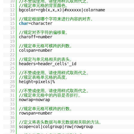
10
//不赞成使用。请使用样式取而代之。
11
//规定单元格的背景颜色。
12
bgcolor=rgb(x,x,x)|#xxxxxx|colorname
13
14
//规定根据哪个字符来进行内容的对齐。
15
char
=character
16
17
//规定对齐字符的偏移量。
18
charoff=number
19
20
//规定单元格可横跨的列数。
21
colspan=number
22
23
//规定与单元格相关的表头。
24
headers=header_cells'_id
25
26
//不赞成使用。请使用样式取而代之。
27
//规定表格单元格的高度。
28
height=pixels|%
29
30
//不赞成使用。请使用样式取而代之。
31
//规定单元格中的内容是否折行。
32
nowrap=nowrap
33
34
//规定单元格可横跨的行数。
35
rowspan=number
36
37
//定义将表头数据与单元数据相关联的方法。
38
scope=col|colgroup|row|rowgroup
39