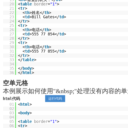
20
<
table
border
=
"1"
>
21
<
tr
>
22
<
th
>姓名</
th
>
23
<
td
>Bill Gates</
td
>
24
</
tr
>
25
<
tr
>
26
<
th
>电话</
th
>
27
<
td
>555 77 854</
td
>
28
</
tr
>
29
<
tr
>
30
<
th
>电话</
th
>
31
<
td
>555 77 855</
td
>
32
</
tr
>
33
</
table
>
34
35
</
body
>
36
</
html
>
空单元格
本例展示如何使用"&nbsp;"处理没有内容的
html代码
运行代码
01
<
html
>
02
03
<
body
>
04
05
<
table
border
=
"1"
>
06
<
tr
>